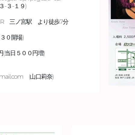
-３-１９) 
R　三ノ宮駅　より徒歩7分 
０開場)  
当日５００円増)   
@gmail.com　(山口莉奈) 