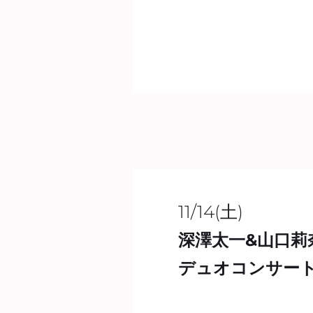
11/14(土)
深澤太一&山口莉
デュオコンサート