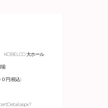
KOBELCO 大ホール
) 
０円(税込)
ertDetail.aspx?