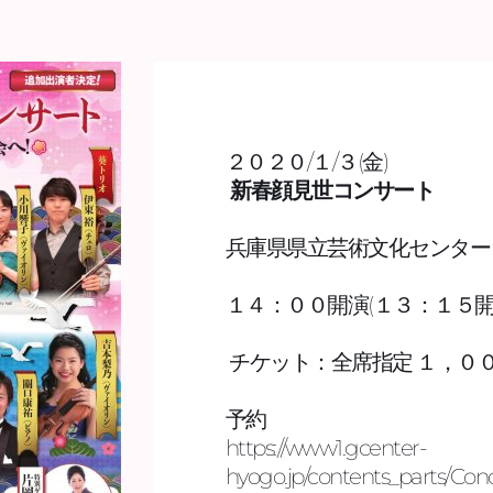
２０２０/１/３(金)  
 新春顔見世コンサート
兵庫県県立芸術文化センター　
１４：００開演(１３：１５開場
 チケット：全席指定 １，００
予約 
https://www1.gcenter-
hyogo.jp/contents_parts/Conc