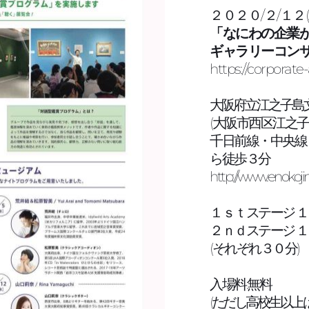
２０２０/２/１２(
「なにわの企業
ギャラリーコン
https://corporate-
大阪府立江之子島
(大阪市西区江之子
千日前線・中央線
ら徒歩３分
http://www.enokojim
１ｓｔステージ 
２ｎｄステージ 
(それぞれ３０分)
入場料:無料
(ただし高校生以上