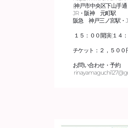
(神戸市中央区下山手通３
JR・阪神　元町駅
阪急　神戸三ノ宮駅・J
 １５：００開演(１４：３
チケット：２，５００円(
お問い合わせ・予約
 rinayamaguchi127