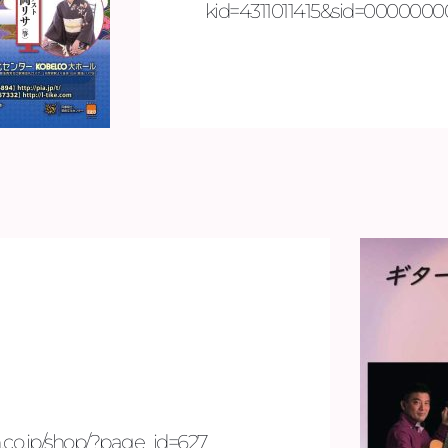
kid=4311011415&sid=0000000
co.jp/shop/?page_id=627