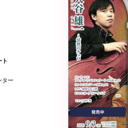
ート
ンター　