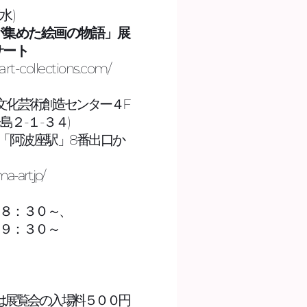
水)
が集めた絵画の物語」展
サート
art-collections.com/ 
文化芸術創造センター４F
島２-１-３４)
「阿波座駅」8番出口か
a-art.jp/
１８：３０～、
１９：３０～
は展覧会の入場料５００円