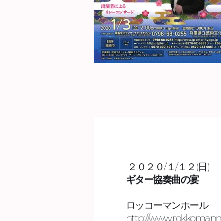
２０２０/１/１２(日)  
ギター協奏曲の宴
ロッコーマンホール 
http://www.rokkomann.