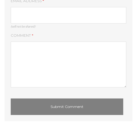
EMAIL ADDRESS
*
(will not be shared)
COMMENT
*