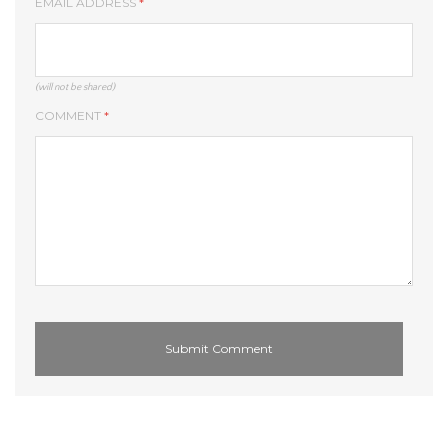
EMAIL ADDRESS
*
(will not be shared)
COMMENT
*